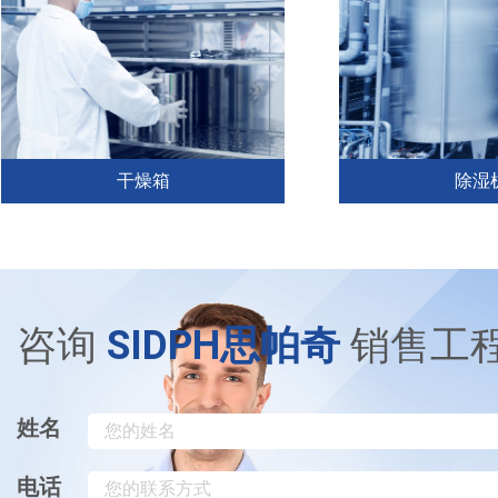
干燥箱
除湿
在干燥箱的使用场景中，思帕奇露
在除湿机中，思帕
点仪可用于监测箱内的湿度水平，
量空气经过除湿过
并确保它保持在干燥过程所需的范
通过比较这些测量
围内，有助于确保材料干燥的一致
湿机的有效性。思
性和有效性，同时还能最大限度地
以帮助优化除湿机
咨询
SIDPH思帕奇
销售工
降低损坏或过度干燥的风险。通过
量室内空气的露点
结合使用思帕奇露点仪...
设置为保持所需的湿度
姓名
电话