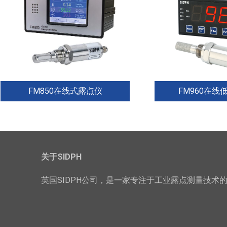
FM850在线式露点仪
FM960在线
采用数字技术，是在线测量温湿
FM960是一款露点
度、露点在线式的成熟产品。数字
达-80℃的紧凑型露
信号处理和传输保证了产品高精
燥过程、压缩空气
度、可靠，传输线缆的信号衰减和
应用提供了理想的
干扰不会影响测量精度。校准数据
用电容式原理，灵
关于SIDPH
存储在探头本身，因此，当测量环
热，适用于低露点
境变化需要更换探头时，仪...
的工业环境...
英国SIDPH公司，是一家专注于工业露点测量技