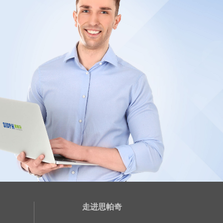
走进思帕奇