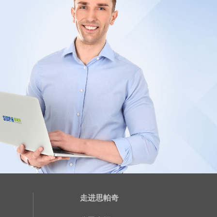
走进思帕奇